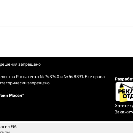
азрешения запрещено
льства Роспатента № 743740 и № 648831. Все права
Разработ
атегорически запрещено.
еки Масел"
Хотите с
Закажит
Масел FM
 силы