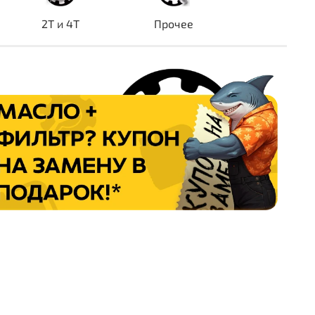
2T и 4T
Прочее