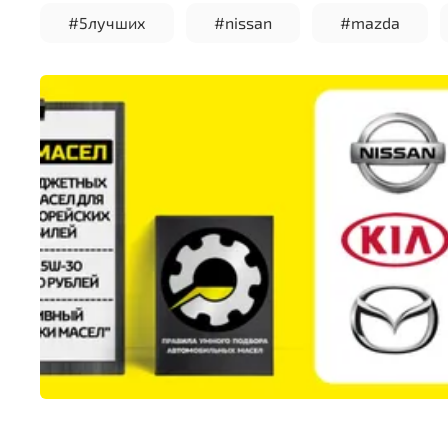
#5лучших
#nissan
#mazda