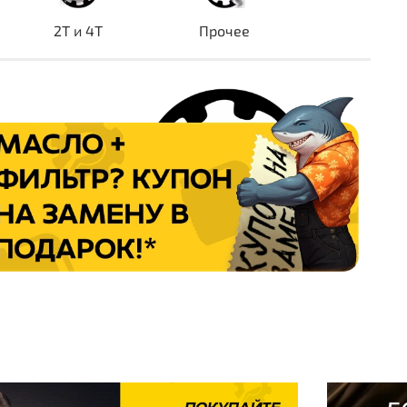
2T и 4T
Прочее