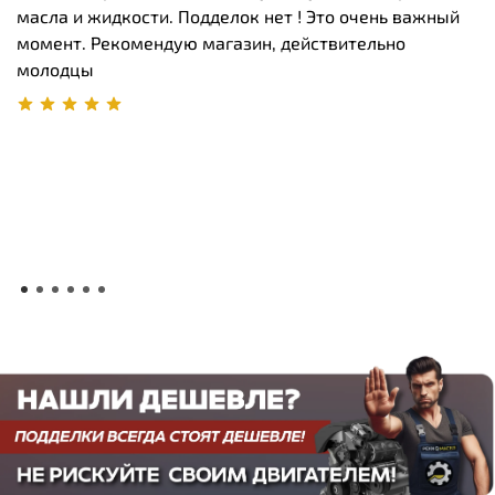
ю
масла и жидкости. Подделок нет ! Это очень важный
п
момент. Рекомендую магазин, действительно
п
молодцы
з
б
,
б