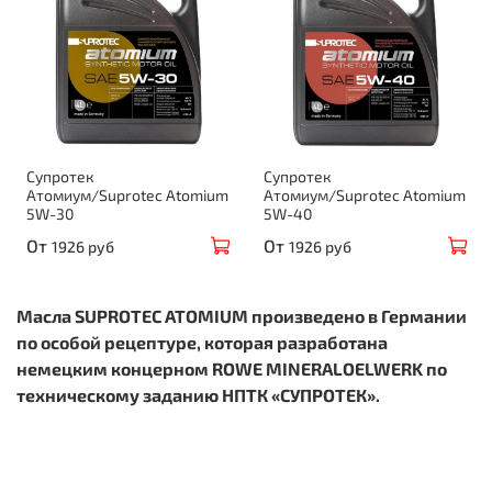
Супротек
Супротек
Атомиум/Suprotec Atomium
Атомиум/Suprotec Atomium
5W-30
5W-40
От
От
1926 руб
1926 руб
Масла SUPROTEC ATOMIUM произведено в Германии
по особой рецептуре, которая разработана
немецким концерном ROWE MINERALOELWERK по
техническому заданию НПТК «СУПРОТЕК».