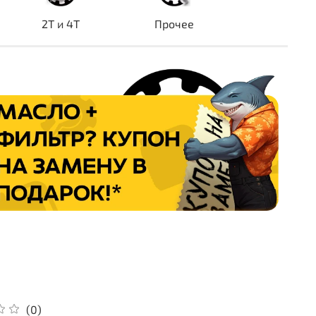
2T и 4T
Прочее
(0)