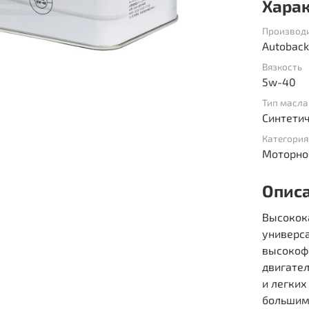
Хара
Производ
Autoback
Вязкость
5w-40
Тип масла
Синтети
Категория
Моторно
Опис
Высокок
универс
высокоф
двигате
и легких
большим