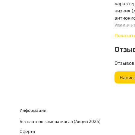
характе
низких (
антиоки
Увеличив
расходом
Показат
надежну
условия
Отзы
Отзывов 
Напис
Информация
Бесплатная замена масла (Акция 2026)
Оферта