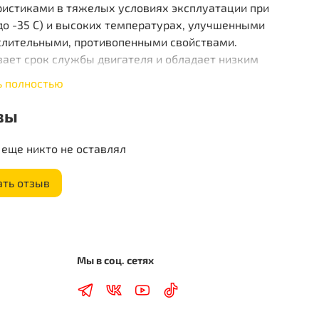
ристиками в тяжелых условиях эксплуатации при
до -35 С) и высоких температурах, улучшенными
слительными, противопенными свойствами.
ает срок службы двигателя и обладает низким
 масла на угар. Обеспечивает легкий запуск и
ь полностью
ю работу двигателя в суровых климатических
х.
вы
еще никто не оставлял
ать отзыв
Мы в соц. сетях