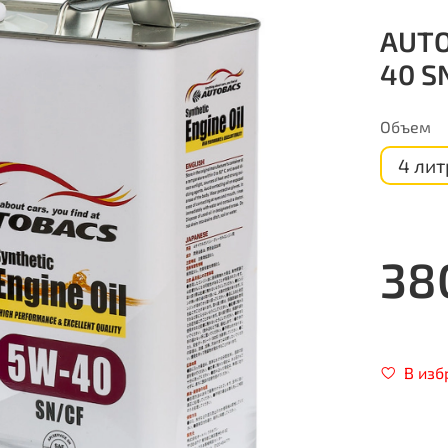
AUTO
40 S
Объем
4 лит
38
В изб