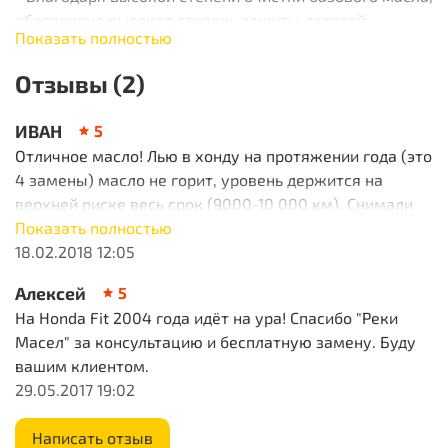
обеспечена высокая степень защиты деталей
Показать полностью
двигателя от образования отложений;
Отзывы (2)
- При тестировании масла Idemitsu Extreme Eco 0W-20
SN/GF-5 был успешно пройден специальный тест на
ИВАН
5
определение совместимости с эластомерами и
резиновыми уплотнениями;
Отличное масло! Лью в хонду на протяжении года (это
4 замены) масло не горит, уровень держится на
- Обеспечивает уверенный пуск двигателя при низких
верхней риске весь срок (9000-10 000 км). Снимали
температурах;
клапанную крышку для регулировки клапанов- все
Показать полностью
чисто, без нагара!
18.02.2018 12:05
- Обеспечивает сохранение и стабильность масляной
пленки при температурах свыше 100 °C, что снижает
Алексей
5
износ двигателя;
На Honda Fit 2004 года идёт на ура! Спасибо "Реки
Масел" за консультацию и бесплатную замену. Буду
Стандартизация и спецификация : Соответствует
вашим клиентом.
спецификации API SN, ILSAC GF-5
29.05.2017 19:02
Написать отзыв