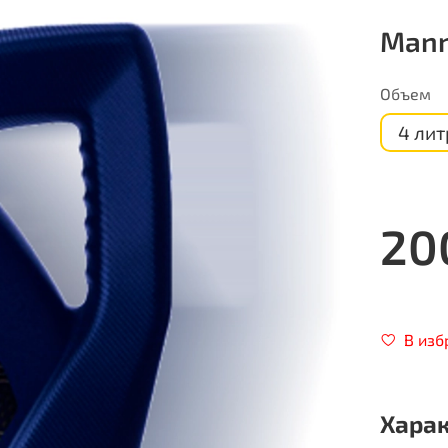
Mann
Объем
4 лит
20
В изб
Хара