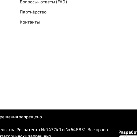
Вопросы- ответы (FAQ)
Партнёрство
Контакты
азрешения запрещено
льства Роспатента № 743740 и № 648831. Все права
Разработ
атегорически запрещено.