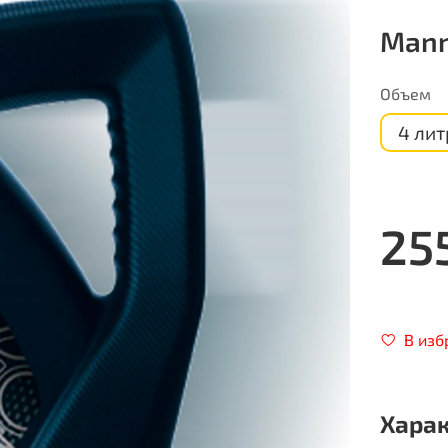
Mann
Объем
4 лит
25
В изб
Хара