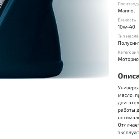
Производ
Mannol
Вязкость
10w-40
Тип масла
Полусин
Категория
Моторно
Опис
Универс
масло, п
двигате
работы д
оптимал
Отличает
эксплуат