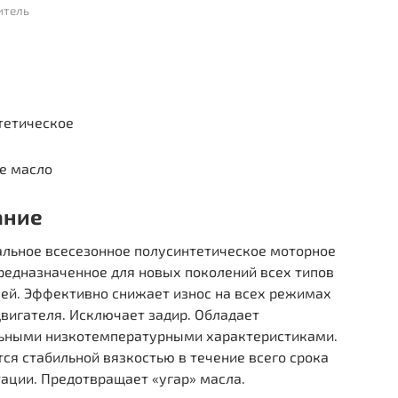
итель
тетическое
е масло
ание
альное всесезонное полусинтетическое моторное
редназначенное для новых поколений всех типов
лей. Эффективно снижает износ на всех режимах
вигателя. Исключает задир. Обладает
ьными низкотемпературными характеристиками.
ся стабильной вязкостью в течение всего срока
ации. Предотвращает «угар» масла.