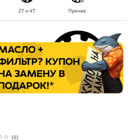
2T и 4T
Прочее
(0)