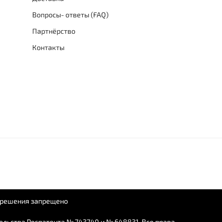
Вопросы- ответы (FAQ)
Партнёрство
Контакты
азрешения запрещено
льства Роспатента № 743740 и № 648831. Все права