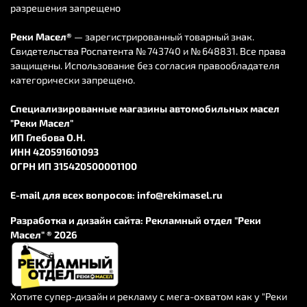
MAZDA FAMILIA CBE -BVHNY11 QG18DEN 04.3~ 1800EGI
разрешения запрещено
MAZDA FAMILIA CBE -BVY11 QG13DEN 04.3~ 1300EGI
MAZDA FAMILIA CBF -BVHNY11(4WD) QG18DE 04.4~
Реки Масел®
— зарегистрированный товарный знак.
Свидетельства Роспатента № 743740 и № 648831. Все права
1800EGI
защищены. Использование без согласия правообладателя
MAZDA FAMILIA CBF -BVHNY11(4WD) QG18DE 07.1~
категорически запрещено.
1800EGI
MAZDA FAMILIA CBF-BVJY12 HR18DE 07.1~ 1800EGI
Специализированные магазины автомобильных масел
MAZDA FAMILIA CFF -BVGY11 QG18DEN 04.6~ 1800EGI
"Реки Масел"
MAZDA FAMILIA CFF -BVGY11 QG18DEN 07.1~ 1800EGI
ИП Глебова О.Н.
MAZDA FAMILIA DBF-BVY12 HR15DE 07.1~ 1500EGI
ИНН 420591601093
ОГРН ИП 315420500001100
MAZDA FAMILIA E -BWHY10 SR18DE 96.5~99.6 1800
MAZDA FAMILIA GC -BVHNY11 (4WD) QG18DE 99.6~
E-mail для всех вопросов:
info@rekimasel.ru
1800EGI
MAZDA FAMILIA GF -BWFY11 QG15DE 99.6~00.11 1500EGI
Разработка и дизайн сайта:
Рекламный отдел "Реки
MAZDA FAMILIA GF -BWHNY11 (4WD) QG18DE 99.6~00.11
Масел" ® 2026
1800EGI
MAZDA FAMILIA GG -BVFY11 QG15DE 99.6~00.1 1500EGI
MAZDA FAMILIA GG -BVY11 QG13DE 99.6~00.1 1300EGI
Хотите супер-дизайн и рекламу с мега-охватом как у "Реки
MAZDA FAMILIA GJ -BVFY11 QG15DE 00.1~04.3 1500EGI