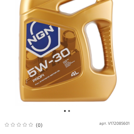
арт.
V172085601
(0)