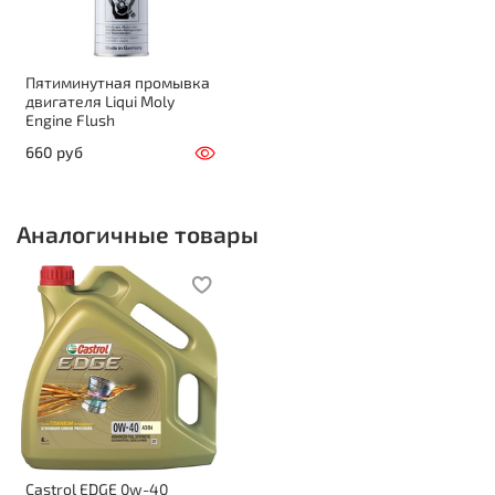
Обеспечивает чистоту двигателя, как если бы
1
он только сошел с конвейера
Низкая вязкость и низкий коэффициент трения
Пятиминутная промывка
двигателя Liqui Moly
обеспечивают дополнительную экономию
Engine Flush
9%2
топлива до 1,
660 руб
3
Усиленная защита от износа и коррозии
Более легкий запуск двигателя при низких
4
температурах
Аналогичные товары
Может использоваться в бензиновых и
дизельных двигателях, а также двигателях,
работающих на биодизельном топливе и на
бензино-этаноловых смесях
Спецификации: API SN/CF; ACEA A3/B3, A3/B4; допуск
MB 229.5; VW 502.00/505.00; Porsche A40; Renault
RN0700, RN0710. Соответствует требованиям Fiat
9.55535-Z2.
Castrol EDGE 0w-40
1