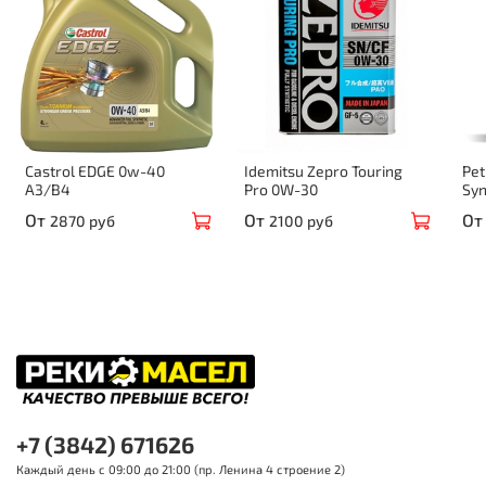
Castrol EDGE 0w-40
Idemitsu Zepro Touring
Pe
A3/B4
Pro 0W-30
Syn
От
От
От
2870 руб
2100 руб
+7 (3842) 671626
Каждый день с 09:00 до 21:00 (пр. Ленина 4 строение 2)